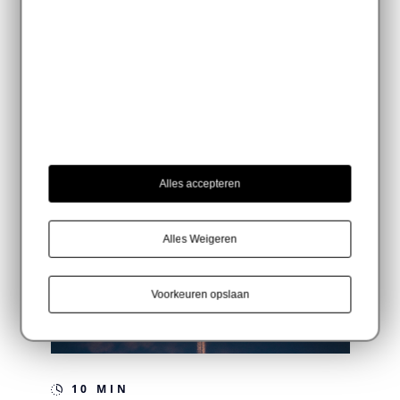
10 MIN
Contentmarketing in de
21ste eeuw – deel IV
Alles accepteren
Alles Weigeren
Voorkeuren opslaan
10 MIN