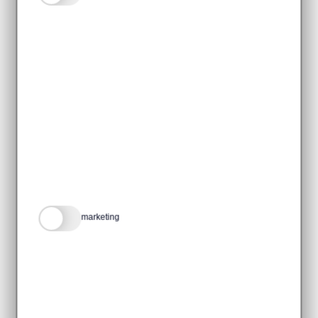
3 MIN
Social media kanalen: de
10 social media verboden
marketing