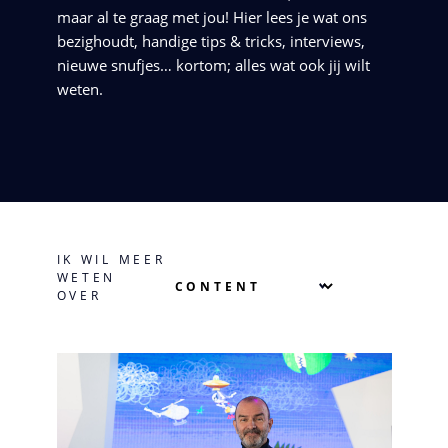
maar al te graag met jou! Hier lees je wat ons
bezighoudt, handige tips & tricks, interviews,
nieuwe snufjes… kortom; alles wat ook jij wilt
weten.
IK WIL MEER
WETEN
OVER