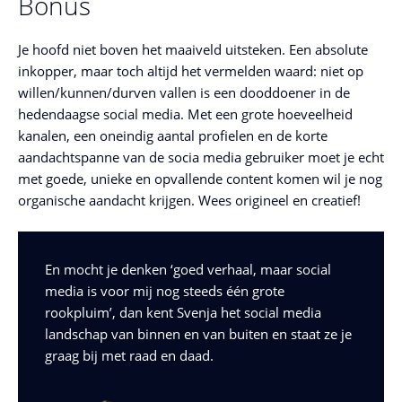
Bonus
Je hoofd niet boven het maaiveld uitsteken. Een absolute
inkopper, maar toch altijd het vermelden waard: niet op
willen/kunnen/durven vallen is een dooddoener in de
hedendaagse social media. Met een grote hoeveelheid
kanalen, een oneindig aantal profielen en de korte
aandachtspanne van de socia media gebruiker moet je echt
met goede, unieke en opvallende content komen wil je nog
organische aandacht krijgen. Wees origineel en creatief!
En mocht je denken ‘goed verhaal, maar social
media is voor mij nog steeds één grote
rookpluim’, dan kent Svenja het social media
landschap van binnen en van buiten en staat ze je
graag bij met raad en daad.