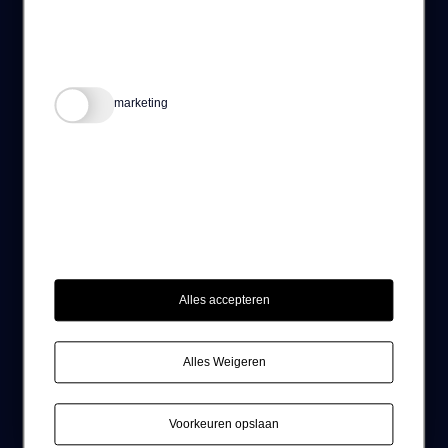
Schrijf je in voor ons Brand New(s)!
INSCHRIJVEN
marketing
Vonderweg 20
5616 RM, Eindhoven
info@brandpulse.nl
+31 85 210 60 44
Alles accepteren
KvK - 91751071
Alles Weigeren
© 2026 Brandpulse | All Rights Reserved
Algemene voorwaarden
Voorkeuren opslaan
Privacybeleid