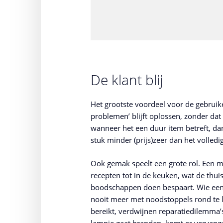
De klant blij
Het grootste voordeel voor de gebruik
problemen’ blijft oplossen, zonder dat h
wanneer het een duur item betreft, da
stuk minder (prijs)zeer dan het volled
Ook gemak speelt een grote rol. Een ma
recepten tot in de keuken, wat de thui
boodschappen doen bespaart. Wie een
nooit meer met noodstoppels rond te l
bereikt, verdwijnen reparatiedilemma’
lampje gaat branden, komt er vervang