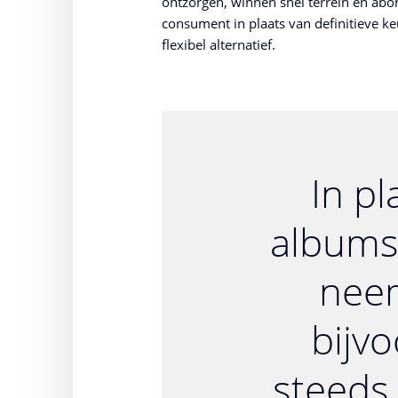
ontzorgen, winnen snel terrein en ab
consument in plaats van definitieve k
flexibel alternatief.
In pl
albums
nee
bijv
steeds