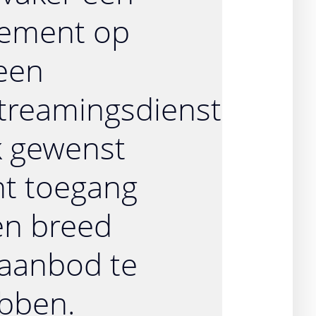
ement op
een
treamingsdienst
k gewenst
t toegang
en breed
aanbod te
bben.