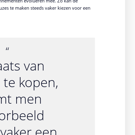
onnementen evolueren mee. Zo kan de
euzes te maken steeds vaker kiezen voor een
aats van
 te kopen,
mt men
oorbeeld
 vaker een