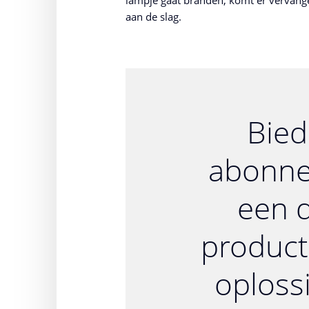
aan de slag.
Bied
abonne
een d
product
oploss