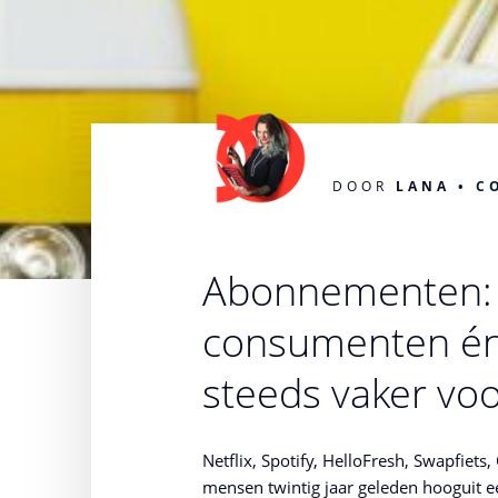
DOOR
LANA
C
Abonnementen: 
consumenten én 
steeds vaker voo
Netflix, Spotify, HelloFresh, Swapfiet
mensen twintig jaar geleden hooguit 