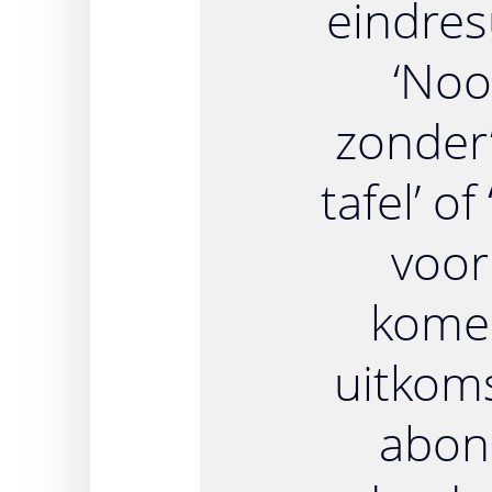
eindres
‘Noo
zonder’
tafel’ of
voor
komen
uitkom
abon