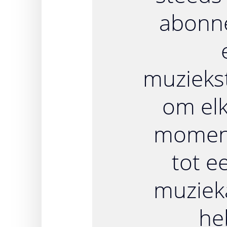
abonn
muzieks
om el
momen
tot e
muziek
he