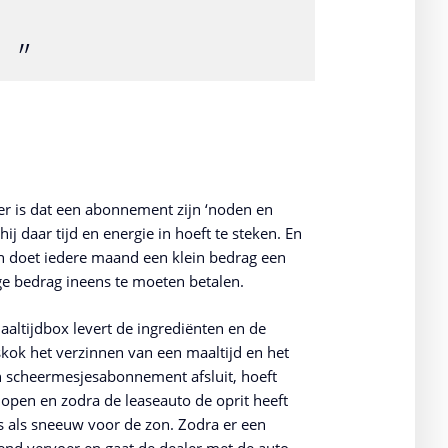
er is dat een abonnement zijn ‘noden en
ij daar tijd en energie in hoeft te steken. En
n doet iedere maand een klein bedrag een
ige bedrag ineens te moeten betalen.
altijdbox levert de ingrediënten en de
skok het verzinnen van een maaltijd en het
 scheermesjesabonnement afsluit, hoeft
open en zodra de leaseauto de oprit heeft
s als sneeuw voor de zon. Zodra er een
end vervoer en gaat de dealer met de auto