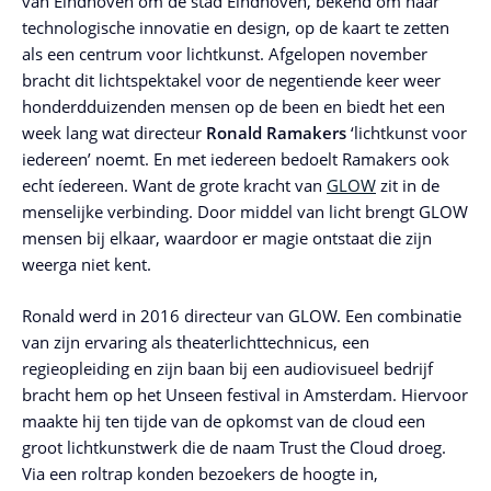
van Eindhoven om de stad Eindhoven, bekend om haar
technologische innovatie en design, op de kaart te zetten
als een centrum voor lichtkunst. Afgelopen november
bracht dit lichtspektakel voor de negentiende keer weer
honderdduizenden mensen op de been en biedt het een
week lang wat directeur
Ronald Ramakers
‘lichtkunst voor
iedereen’ noemt. En met iedereen bedoelt Ramakers ook
echt íedereen. Want de grote kracht van
GLOW
zit in de
menselijke verbinding. Door middel van licht brengt GLOW
mensen bij elkaar, waardoor er magie ontstaat die zijn
weerga niet kent.
Ronald werd in 2016 directeur van GLOW. Een combinatie
van zijn ervaring als theaterlichttechnicus, een
regieopleiding en zijn baan bij een audiovisueel bedrijf
bracht hem op het Unseen festival in Amsterdam. Hiervoor
maakte hij ten tijde van de opkomst van de cloud een
groot lichtkunstwerk die de naam Trust the Cloud droeg.
Via een roltrap konden bezoekers de hoogte in,