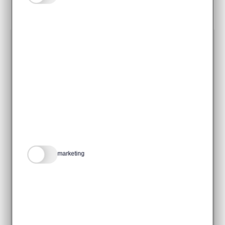
Voor deelname
aan GLOW zijn we
wel altijd op zoek
naar een
marketing
verrassende
invalshoek of een