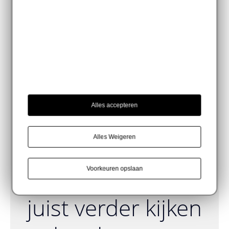
net even iets
andere gedachte.
In de wereld van
het licht zie je vaak
Alles accepteren
allemaal een
Alles Weigeren
beetje dezelfde
werken. Wij willen
Voorkeuren opslaan
juist verder kijken