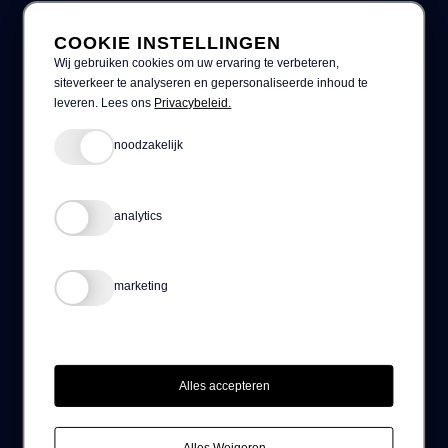
COOKIE INSTELLINGEN
Op de hoogte blijven?
Wij gebruiken cookies om uw ervaring te verbeteren,
siteverkeer te analyseren en gepersonaliseerde inhoud te
Schrijf je in voor ons Brand New(s)!
leveren. Lees ons
Privacybeleid.
INSCHRIJVEN
noodzakelijk
analytics
Vonderweg 20
5616 RM, Eindhoven
marketing
info@brandpulse.nl
+31 85 210 60 44
Alles accepteren
KvK - 91751071
Alles Weigeren