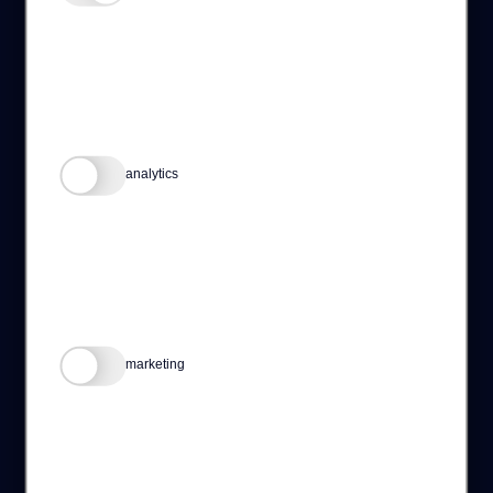
CASES
SERVICES
NIEUWS
OVER ONS
VACATURES
CONTACT
analytics
Op de hoogte blijven?
Schrijf je in voor ons Brand New(s)!
INSCHRIJVEN
marketing
Vonderweg 20
5616 RM, Eindhoven